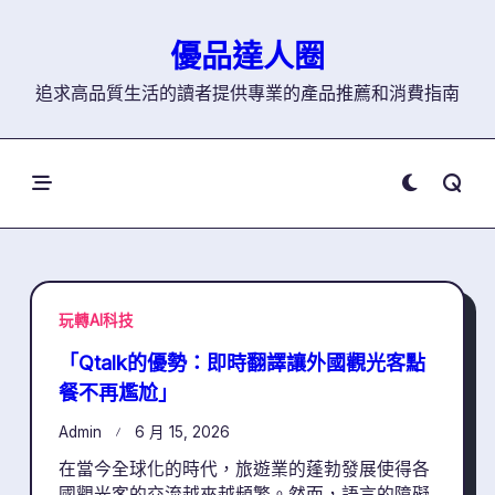
Skip
to
優品達人圈
content
追求高品質生活的讀者提供專業的產品推薦和消費指南
玩轉AI科技
「Qtalk的優勢：即時翻譯讓外國觀光客點
餐不再尷尬」
Admin
6 月 15, 2026
在當今全球化的時代，旅遊業的蓬勃發展使得各
國觀光客的交流越來越頻繁。然而，語言的障礙